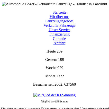
Startseite
Wir über uns
Fahrzeugangebote
Verkaufte Fahrzeuge
Unser Service
Finanzierung
Garantie
Anfahrt
Heute
209
Gestern
199
Woche
929
Monat
1322
Besucher seit 2002:
637560
Mitglied der KfZ-Innung
 Sie eine Auswahl unserer Fahrzeuge, die wir in der Vergangenheit ver