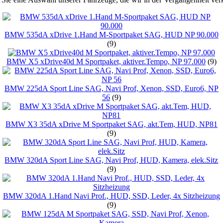
BMW 535dA xDrive 1.Hand M-Sportpaket SAG, HUD NP 90.000
(9)
BMW X5 xDrive40d M Sportpaket, aktiver.Tempo, NP 97.000
(9)
BMW 225dA Sport Line SAG, Navi Prof, Xenon, SSD, Euro6, NP
56
(9)
BMW X3 35dA xDrive M Sportpaket SAG, akt.Tem, HUD, NP81
(9)
BMW 320dA Sport Line SAG, Navi Prof, HUD, Kamera, elek.Sitz
(9)
BMW 320dA 1.Hand Navi Prof., HUD, SSD, Leder, 4x Sitzheizung
(9)