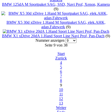
BMW 125dA M Sportpaket SAG, SSD, Navi Prof, Xenon, Kamera
(9)
BMW X5 30d xDrive 1.Hand M Sportpaket SAG, elek.AHK,
adap.Fahrwerk
(9)
BMW X1 xDrive 20dA 1.Hand Sport Line Navi Prof, Pan-Dach
(9)
Nummer anzeigen
Seite 9 von 38
Start
Zurück
4
5
6
7
8
9
10
11
12
13
Weiter