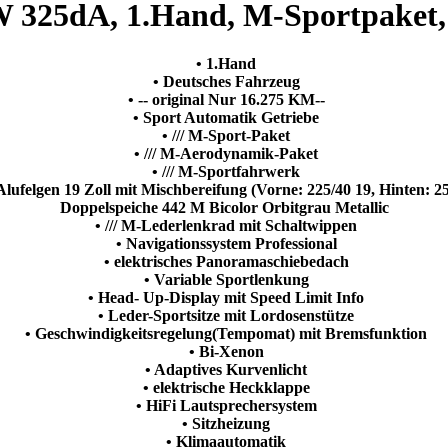
 325dA, 1.Hand, M-Sportpaket,
• 1.Hand
• Deutsches Fahrzeug
• -- original Nur 16.275 KM--
• Sport Automatik Getriebe
• /// M-Sport-Paket
• /// M-Aerodynamik-Paket
• /// M-Sportfahrwerk
Alufelgen 19 Zoll mit Mischbereifung (Vorne: 225/40 19, Hinten: 2
Doppelspeiche 442 M Bicolor Orbitgrau Metallic
• /// M-Lederlenkrad mit Schaltwippen
• Navigationssystem Professional
• elektrisches Panoramaschiebedach
• Variable Sportlenkung
• Head- Up-Display mit Speed Limit Info
• Leder-Sportsitze mit Lordosenstütze
• Geschwindigkeitsregelung(Tempomat) mit Bremsfunktion
• Bi-Xenon
• Adaptives Kurvenlicht
• elektrische Heckklappe
• HiFi Lautsprechersystem
• Sitzheizung
• Klimaautomatik