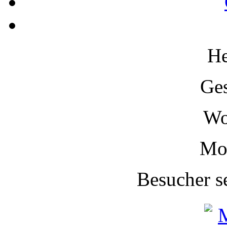
H
Ge
W
Mo
Besucher s