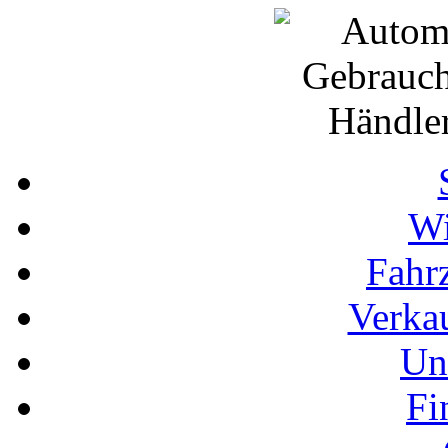
Wi
Fahr
Verka
Un
Fi