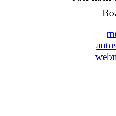
Boz
mo
auto
webm