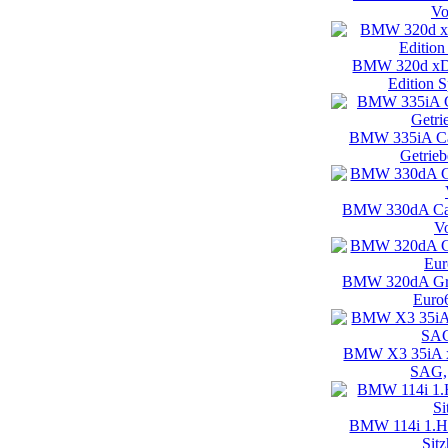
Vo
BMW 320d xDr
Edition S
BMW 335iA Cab
Getrieb
BMW 330dA Cabr
Vo
BMW 320dA Gran
Euro6
BMW X3 35iA x
SAG, 
BMW 114i 1.H
Sit